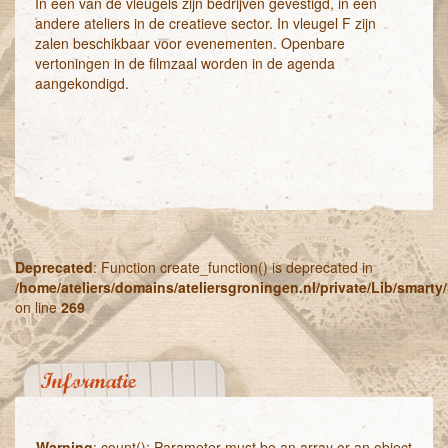
In een van de vleugels zijn bedrijven gevestigd, in een
andere ateliers in de creatieve sector. In vleugel F zijn
zalen beschikbaar voor evenementen. Openbare
vertoningen in de filmzaal worden in de agenda
aangekondigd.
Deprecated
: Function create_function() is deprecated in
/home/ateliers/domains/ateliersgroningen.nl/private/Lib/smart
on line
269
Informatie
Warning
: count(): Parameter must be an array or an object