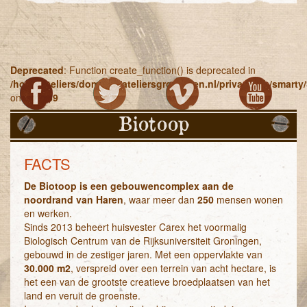
Deprecated
: Function create_function() is deprecated in
/home/ateliers/domains/ateliersgroningen.nl/private/Lib/smart
on line
269
Biotoop
FACTS
De Biotoop is een gebouwencomplex aan de
noordrand van Haren
, waar meer dan
250
mensen wonen
en werken.
Sinds 2013 beheert huisvester Carex het voormalig
Biologisch Centrum van de Rijksuniversiteit Groningen,
gebouwd in de zestiger jaren. Met een oppervlakte van
30.000 m2
, verspreid over een terrein van acht hectare, is
het een van de grootste creatieve broedplaatsen van het
land en veruit de groenste.