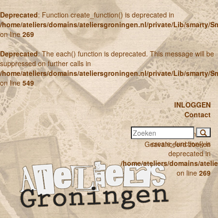
Deprecated
: Function create_function() is deprecated in
/home/ateliers/domains/ateliersgroningen.nl/private/Lib/smarty/
on line
269
Deprecated
: The each() function is deprecated. This message will be
suppressed on further calls in
/home/ateliers/domains/ateliersgroningen.nl/private/Lib/smarty/
on line
549
INLOGGEN
Contact
Deprecated
: Function
create_function() is
Geavanceerd zoeken
deprecated in
/home/ateliers/domains/ateli
on line
269