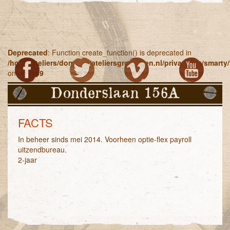
Deprecated
: Function create_function() is deprecated in
/home/ateliers/domains/ateliersgroningen.nl/private/Lib/smart
on line
269
Donderslaan 156A
FACTS
In beheer sinds mei 2014. Voorheen optie-flex payroll
uitzendbureau.
2-jaar