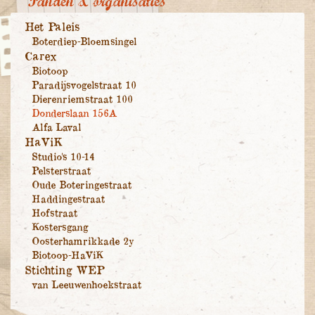
Panden & organisaties
Het Paleis
Boterdiep-Bloemsingel
Carex
Biotoop
Paradijsvogelstraat 10
Dierenriemstraat 100
Donderslaan 156A
Alfa Laval
HaViK
Studio's 10-14
Pelsterstraat
Oude Boteringestraat
Haddingestraat
Hofstraat
Kostersgang
Oosterhamrikkade 2y
Biotoop-HaViK
Stichting WEP
van Leeuwenhoekstraat