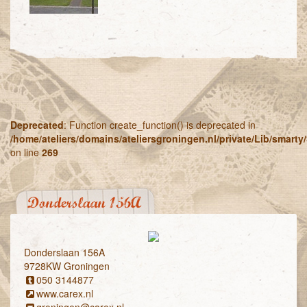
Deprecated
: Function create_function() is deprecated in
/home/ateliers/domains/ateliersgroningen.nl/private/Lib/smart
on line
269
Donderslaan 156A
Donderslaan 156A
9728KW Groningen
050 3144877
www.carex.nl