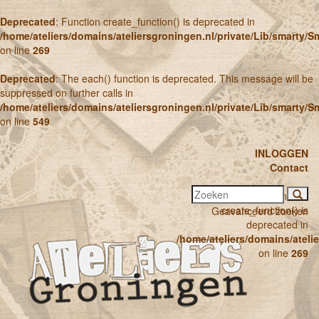
Deprecated
: Function create_function() is deprecated in
/home/ateliers/domains/ateliersgroningen.nl/private/Lib/smarty/
on line
269
Deprecated
: The each() function is deprecated. This message will be
suppressed on further calls in
/home/ateliers/domains/ateliersgroningen.nl/private/Lib/smarty/
on line
549
INLOGGEN
Contact
Deprecated
: Function
create_function() is
Geavanceerd zoeken
deprecated in
/home/ateliers/domains/ateli
on line
269