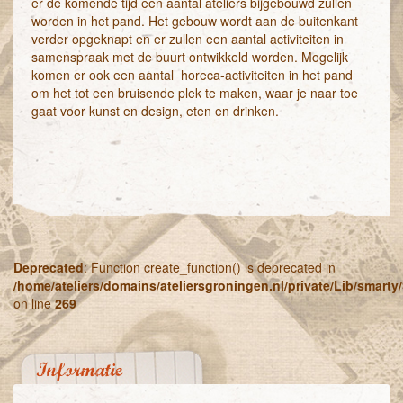
er de komende tijd een aantal ateliers bijgebouwd zullen
worden in het pand. Het gebouw wordt aan de buitenkant
verder opgeknapt en er zullen een aantal activiteiten in
samenspraak met de buurt ontwikkeld worden. Mogelijk
komen er ook een aantal horeca-activiteiten in het pand
om het tot een bruisende plek te maken, waar je naar toe
gaat voor kunst en design, eten en drinken.
Deprecated
: Function create_function() is deprecated in
/home/ateliers/domains/ateliersgroningen.nl/private/Lib/smart
on line
269
Informatie