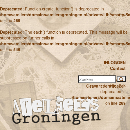
Deprecated
: Function create_function() is deprecated in
/home/ateliers/domains/ateliersgroningen.nl/private/Lib/smarty/
on line
269
Deprecated
: The each() function is deprecated. This message will be
suppressed on further calls in
/home/ateliers/domains/ateliersgroningen.nl/private/Lib/smarty/
on line
549
INLOGGEN
Contact
Deprecated
: Function
create_function() is
Geavanceerd zoeken
deprecated in
/home/ateliers/domains/ateli
on line
269