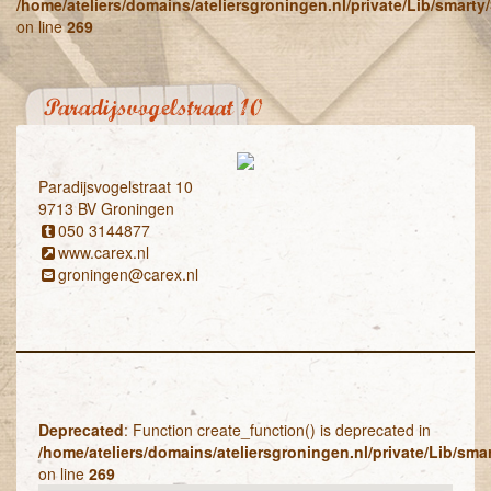
/home/ateliers/domains/ateliersgroningen.nl/private/Lib/smart
on line
269
Paradijsvogelstraat 10
Paradijsvogelstraat 10
9713 BV Groningen
050 3144877
www.carex.nl
groningen@carex.nl
Deprecated
: Function create_function() is deprecated in
/home/ateliers/domains/ateliersgroningen.nl/private/Lib/sm
on line
269