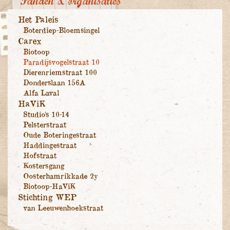
Panden & organisaties
Het Paleis
Boterdiep-Bloemsingel
Carex
Biotoop
Paradijsvogelstraat 10
Dierenriemstraat 100
Donderslaan 156A
Alfa Laval
HaViK
Studio's 10-14
Pelsterstraat
Oude Boteringestraat
Haddingestraat
Hofstraat
Kostersgang
Oosterhamrikkade 2y
Biotoop-HaViK
Stichting WEP
van Leeuwenhoekstraat