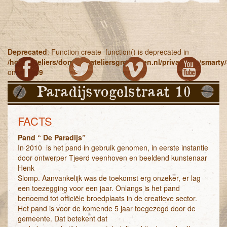
Deprecated
: Function create_function() is deprecated in
/home/ateliers/domains/ateliersgroningen.nl/private/Lib/smart
on line
269
Paradijsvogelstraat 10
FACTS
Pand “ De Paradijs”
In 2010 is het pand in gebruik genomen, in eerste instantie
door ontwerper Tjeerd veenhoven en beeldend kunstenaar
Henk
Slomp. Aanvankelijk was de toekomst erg onzeker, er lag
een toezegging voor een jaar. Onlangs is het pand
benoemd tot officiële broedplaats in de creatieve sector.
Het pand is voor de komende 5 jaar toegezegd door de
gemeente. Dat betekent dat