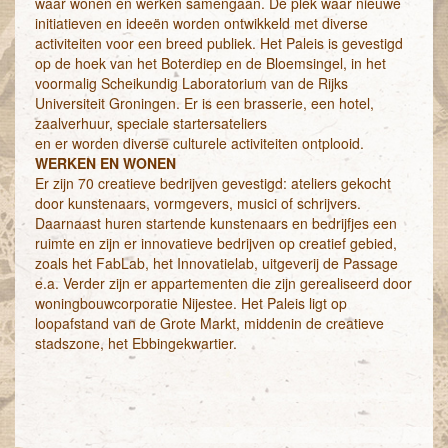
waar wonen en werken samengaan. De plek waar nieuwe
initiatieven en ideeën worden ontwikkeld met diverse
activiteiten voor een breed publiek. Het Paleis is gevestigd
op de hoek van het Boterdiep en de Bloemsingel, in het
voormalig Scheikundig Laboratorium van de Rijks
Universiteit Groningen. Er is een brasserie, een hotel,
zaalverhuur, speciale startersateliers
en er worden diverse culturele activiteiten ontplooid.
WERKEN EN WONEN
Er zijn 70 creatieve bedrijven gevestigd: ateliers gekocht
door kunstenaars, vormgevers, musici of schrijvers.
Daarnaast huren startende kunstenaars en bedrijfjes een
ruimte en zijn er innovatieve bedrijven op creatief gebied,
zoals het FabLab, het Innovatielab, uitgeverij de Passage
e.a. Verder zijn er appartementen die zijn gerealiseerd door
woningbouwcorporatie Nijestee. Het Paleis ligt op
loopafstand van de Grote Markt, middenin de creatieve
stadszone, het Ebbingekwartier.