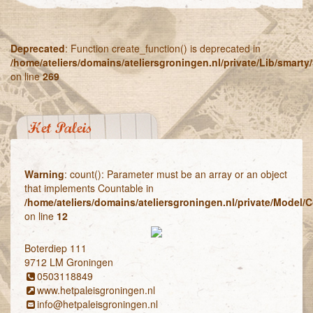
Deprecated
: Function create_function() is deprecated in
/home/ateliers/domains/ateliersgroningen.nl/private/Lib/smart
on line
269
Het Paleis
Warning
: count(): Parameter must be an array or an object
that implements Countable in
/home/ateliers/domains/ateliersgroningen.nl/private/Model/C
on line
12
Boterdiep 111
9712 LM Groningen
0503118849
www.hetpaleisgroningen.nl
info@hetpaleisgroningen.nl