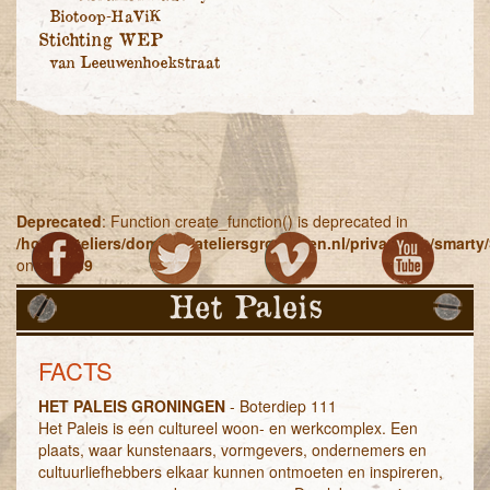
Biotoop-HaViK
Stichting WEP
van Leeuwenhoekstraat
Deprecated
: Function create_function() is deprecated in
/home/ateliers/domains/ateliersgroningen.nl/private/Lib/smart
on line
269
Het Paleis
FACTS
HET PALEIS GRONINGEN
- Boterdiep 111
Het Paleis is een cultureel woon- en werkcomplex. Een
plaats, waar kunstenaars, vormgevers, ondernemers en
cultuurliefhebbers elkaar kunnen ontmoeten en inspireren,