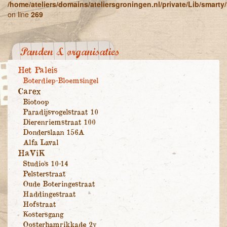
/home/ateliers/domains/ateliersgroningen.nl/private/Lib/smart
on line
269
Panden & organisaties
Het Paleis
Boterdiep-Bloemsingel
Carex
Biotoop
Paradijsvogelstraat 10
Dierenriemstraat 100
Donderslaan 156A
Alfa Laval
HaViK
Studio's 10-14
Pelsterstraat
Oude Boteringestraat
Haddingestraat
Hofstraat
Kostersgang
Oosterhamrikkade 2y