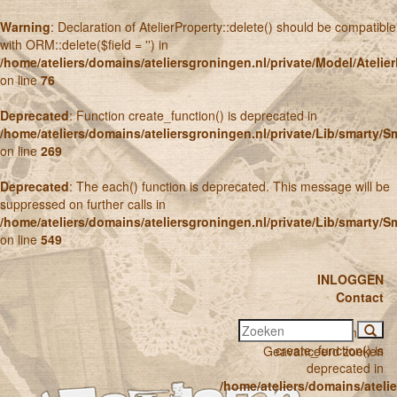
Warning
: Declaration of AtelierProperty::delete() should be compatible
with ORM::delete($field = '') in
/home/ateliers/domains/ateliersgroningen.nl/private/Model/Atelier
on line
76
Deprecated
: Function create_function() is deprecated in
/home/ateliers/domains/ateliersgroningen.nl/private/Lib/smarty/
on line
269
Deprecated
: The each() function is deprecated. This message will be
suppressed on further calls in
/home/ateliers/domains/ateliersgroningen.nl/private/Lib/smarty/
on line
549
INLOGGEN
Contact
Deprecated
: Function
create_function() is
Geavanceerd zoeken
deprecated in
/home/ateliers/domains/ateli