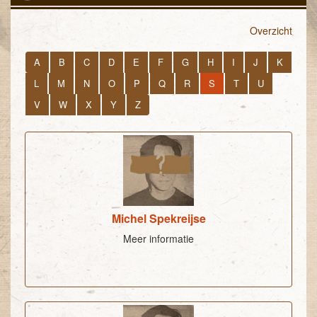
Overzicht
A
B
C
D
E
F
G
H
I
J
K
L
M
N
O
P
Q
R
S
T
U
V
W
X
Y
Z
Michel Spekreijse
Meer informatie