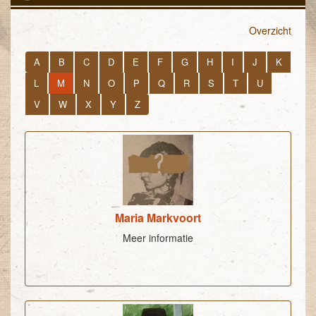
Overzicht
A
B
C
D
E
F
G
H
I
J
K
L
M
N
O
P
Q
R
S
T
U
V
W
X
Y
Z
Maria Markvoort
Meer informatie