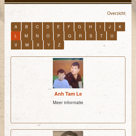
Overzicht
A
B
C
D
E
F
G
H
I
J
K
L
M
N
O
P
Q
R
S
T
U
V
W
X
Y
Z
Anh Tam Le
Meer informatie